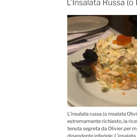
L’Insalata Russa (o 
IL
L’insalata russa (o insalata Oli
estremamente richiesto, la rice
tenuta segreta da Olivier per mo
dipendente infedele. L’insalata 