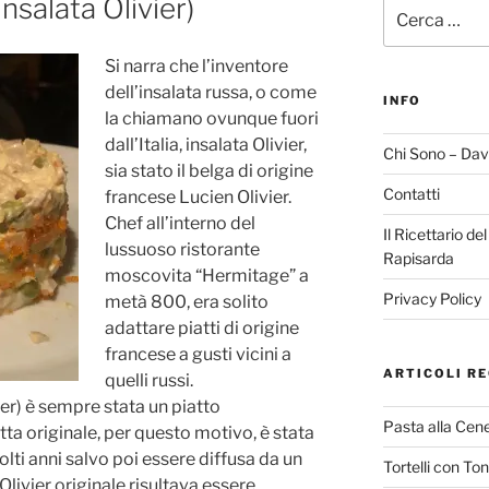
Insalata Olivier)
Cerca:
Si narra che l’inventore
dell’insalata russa, o come
INFO
la chiamano ovunque fuori
dall’Italia, insalata Olivier,
Chi Sono – Dav
sia stato il belga di origine
Contatti
francese Lucien Olivier.
Chef all’interno del
Il Ricettario de
lussuoso ristorante
Rapisarda
moscovita “Hermitage” a
Privacy Policy
metà 800, era solito
adattare piatti di origine
francese a gusti vicini a
ARTICOLI RE
quelli russi.
vier) è sempre stata un piatto
Pasta alla Cene
tta originale, per questo motivo, è stata
lti anni salvo poi essere diffusa da un
Tortelli con To
Olivier originale risultava essere