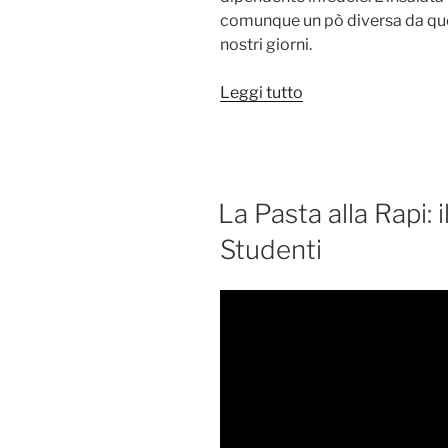
comunque un pò diversa da quel
nostri giorni.
“L’Insalata
Leggi tutto
Russa
(o
Insalata
Olivier)”
PUBBLICATO
La Pasta alla Rapi: 
IL
Studenti