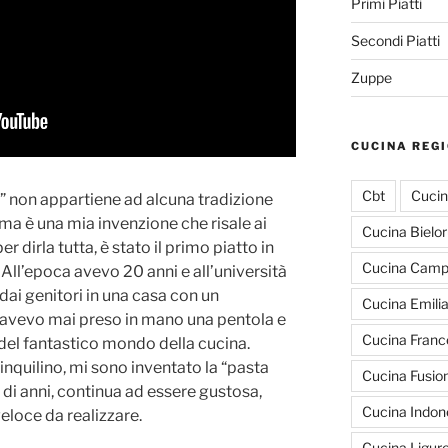
Primi Piatti
Secondi Piatti
Zuppe
CUCINA REG
Cbt
Cucin
pi” non appartiene ad alcuna tradizione
 ma è una mia invenzione che risale ai
Cucina Bielo
per dirla tutta, è stato il primo piatto in
Cucina Cam
 All’epoca avevo 20 anni e all’università
dai genitori in una casa con un
Cucina Emili
 avevo mai preso in mano una pentola e
Cucina Franc
el fantastico mondo della cucina.
inquilino, mi sono inventato la “pasta
Cucina Fusio
 di anni, continua ad essere gustosa,
Cucina Indon
veloce da realizzare.
Cucina Ligur