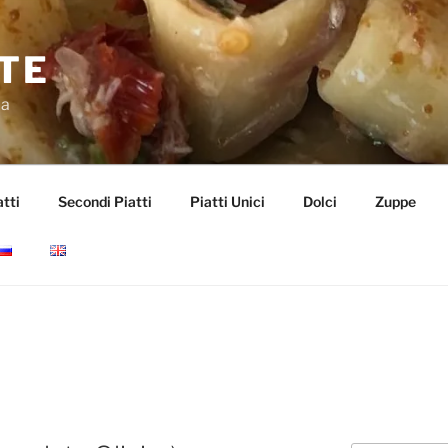
TE
da
tti
Secondi Piatti
Piatti Unici
Dolci
Zuppe