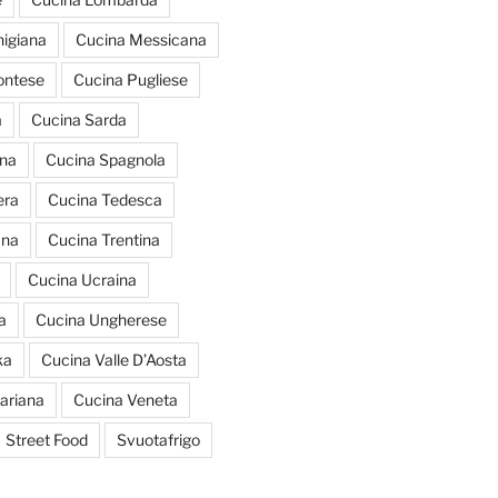
igiana
Cucina Messicana
ontese
Cucina Pugliese
a
Cucina Sarda
ana
Cucina Spagnola
era
Cucina Tedesca
ana
Cucina Trentina
Cucina Ucraina
a
Cucina Ungherese
ka
Cucina Valle D’Aosta
ariana
Cucina Veneta
Street Food
Svuotafrigo