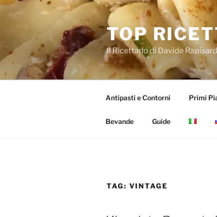
Salta
al
TOP RICET
contenuto
Il Ricettario di Davide Rapisar
Antipasti e Contorni
Primi Pia
Bevande
Guide
TAG:
VINTAGE
PUBBLICATO