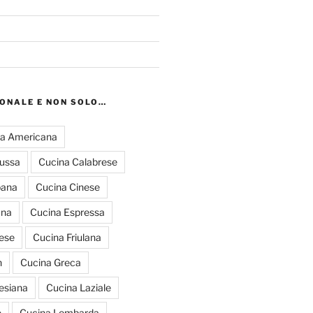
IONALE E NON SOLO…
a Americana
russa
Cucina Calabrese
pana
Cucina Cinese
ana
Cucina Espressa
ese
Cucina Friulana
n
Cucina Greca
esiana
Cucina Laziale
e
Cucina Lombarda