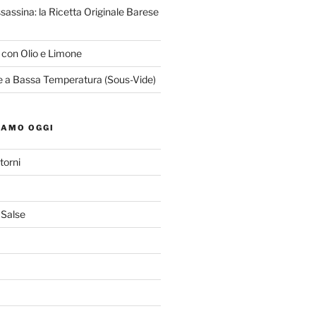
ssassina: la Ricetta Originale Barese
o con Olio e Limone
le a Bassa Temperatura (Sous-Vide)
IAMO OGGI
torni
 Salse