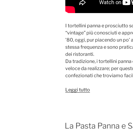
I tortellini panna e prosciutto s
“vintage” più conosciuti e appre
’80, oggi, pur piacendo un po’ a
stessa frequenza e sono pratic
dei ristoranti.
Da tradizione, i tortellini pann
veloce da realizzare; per quest
confezionati che troviamo fac
“I
Leggi tutto
Tortellini
Panna
e
Prosciutto”
PUBBLICATO
La Pasta Panna e S
IL