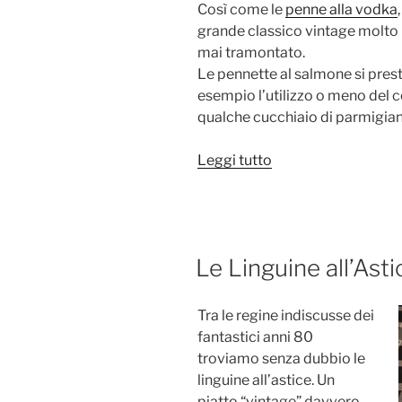
Così come le
penne alla vodka
grande classico vintage molto 
mai tramontato.
Le pennette al salmone si pres
esempio l’utilizzo o meno del 
qualche cucchiaio di parmigian
“La
Leggi tutto
Pasta
Panna
e
Salmone
PUBBLICATO
Le Linguine all’Ast
(o
IL
Pennette
al
Tra le regine indiscusse dei
Salmone)”
fantastici anni 80
troviamo senza dubbio le
linguine all’astice. Un
piatto “vintage” davvero