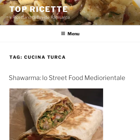
Salta
TOP RICETTE
al
Il Ricettario di Davide Rapisarda
contenuto
Menu
TAG:
CUCINA TURCA
PUBBLICATO
Shawarma: lo Street Food Mediorientale
IL