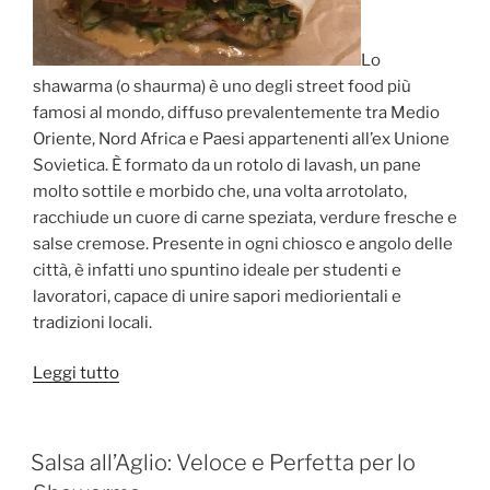
Lo
shawarma (o shaurma) è uno degli street food più
famosi al mondo, diffuso prevalentemente tra Medio
Oriente, Nord Africa e Paesi appartenenti all’ex Unione
Sovietica. È formato da un rotolo di lavash, un pane
molto sottile e morbido che, una volta arrotolato,
racchiude un cuore di carne speziata, verdure fresche e
salse cremose. Presente in ogni chiosco e angolo delle
città, è infatti uno spuntino ideale per studenti e
lavoratori, capace di unire sapori mediorientali e
tradizioni locali.
“Shawarma:
Leggi tutto
lo
Street
Food
PUBBLICATO
Salsa all’Aglio: Veloce e Perfetta per lo
IL
Mediorientale”