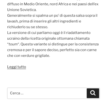
diffuso in Medio Oriente, nord Africa e nei paesi dell’ex
Unione Sovietica.
Generalmente si spalma un po’ di questa salsa sopra il
lavash, prima di inserire gli altri ingredienti e
richiuderlo su se stesso.
La versione di cui parliamo oggi è il riadattamento
ucraino della ricetta originale ottomana chiamata
“
toum
“. Questa variante si distingue per la consistenza
cremosa e per il sapore deciso, perfetto sia con carne
che con verdure grigliate.
“Salsa
Leggi tutto
all’Aglio:
Veloce
e
Perfetta
Cerca:
Cerca
per
lo
Shawarma”