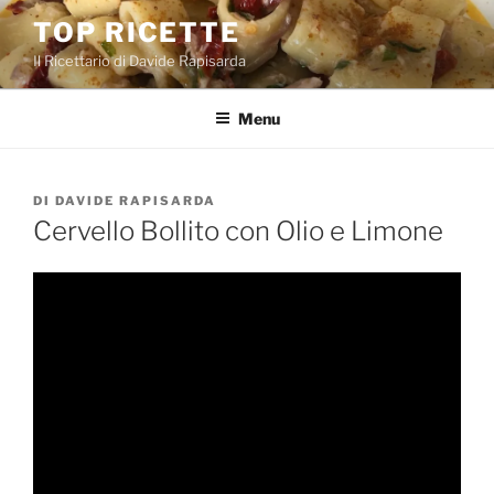
Salta
TOP RICETTE
al
Il Ricettario di Davide Rapisarda
contenuto
Menu
PUBBLICATO
DI
DAVIDE RAPISARDA
IL
Cervello Bollito con Olio e Limone