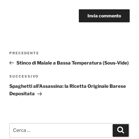
Navigazione
Articolo
PRECEDENTE
articoli
precedente:
Stinco di Maiale a Bassa Temperatura (Sous-Vide)
Articolo
SUCCESSIVO
successivo
Spaghetti all’Assassina: la Ricetta Originale Barese
Depositata
Cerca:
Cerca