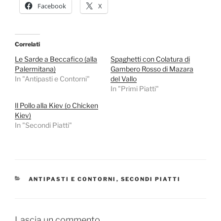
Facebook
X
Correlati
Le Sarde a Beccafico (alla
Spaghetti con Colatura di
Palermitana)
Gambero Rosso di Mazara
In "Antipasti e Contorni"
del Vallo
In "Primi Piatti"
Il Pollo alla Kiev (o Chicken
Kiev)
In "Secondi Piatti"
CATEGORIE
ANTIPASTI E CONTORNI
,
SECONDI PIATTI
Lascia un commento