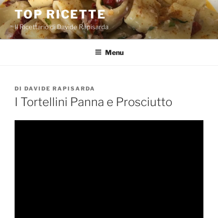
Salta
TOP RICETTE
al
Il Ricettario di Davide Rapisarda
contenuto
Menu
PUBBLICATO
DI
DAVIDE RAPISARDA
IL
I Tortellini Panna e Prosciutto