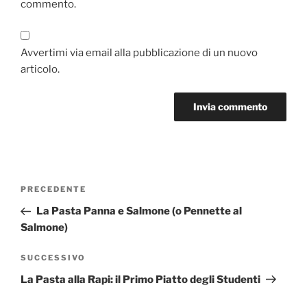
commento.
Avvertimi via email alla pubblicazione di un nuovo
articolo.
Navigazione
Articolo
PRECEDENTE
articoli
precedente:
La Pasta Panna e Salmone (o Pennette al
Salmone)
Articolo
SUCCESSIVO
successivo
La Pasta alla Rapi: il Primo Piatto degli Studenti