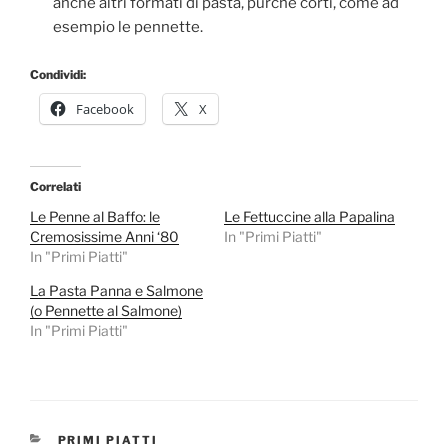
anche altri formati di pasta, purché corti, come ad
esempio le pennette.
Condividi:
Facebook
X
Correlati
Le Penne al Baffo: le
Le Fettuccine alla Papalina
Cremosissime Anni ‘80
In "Primi Piatti"
In "Primi Piatti"
La Pasta Panna e Salmone
(o Pennette al Salmone)
In "Primi Piatti"
CATEGORIE
PRIMI PIATTI