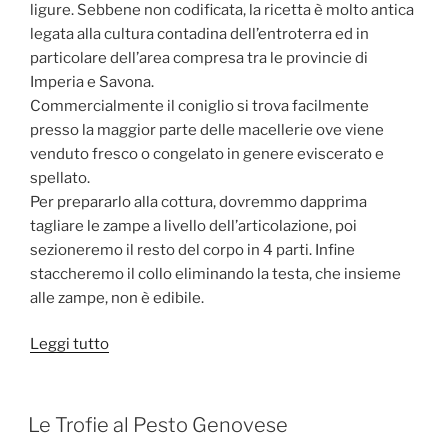
ligure. Sebbene non codificata, la ricetta è molto antica
legata alla cultura contadina dell’entroterra ed in
particolare dell’area compresa tra le provincie di
Imperia e Savona.
Commercialmente il coniglio si trova facilmente
presso la maggior parte delle macellerie ove viene
venduto fresco o congelato in genere eviscerato e
spellato.
Per prepararlo alla cottura, dovremmo dapprima
tagliare le zampe a livello dell’articolazione, poi
sezioneremo il resto del corpo in 4 parti. Infine
staccheremo il collo eliminando la testa, che insieme
alle zampe, non è edibile.
“Il
Leggi tutto
Coniglio
alla
Ligure
PUBBLICATO
Le Trofie al Pesto Genovese
IL
(Marinato)”