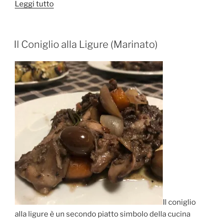
“Sardenaira:
Leggi tutto
La
Focaccia
Tipica
PUBBLICATO
Il Coniglio alla Ligure (Marinato)
IL
di
Sanremo”
Il coniglio
alla ligure è un secondo piatto simbolo della cucina