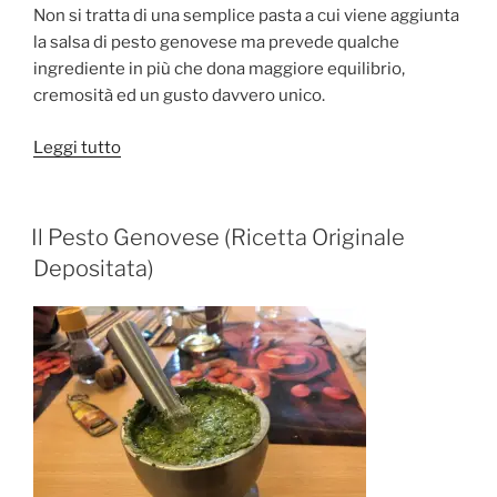
Non si tratta di una semplice pasta a cui viene aggiunta
la salsa di pesto genovese ma prevede qualche
ingrediente in più che dona maggiore equilibrio,
cremosità ed un gusto davvero unico.
“Le
Leggi tutto
Trofie
al
Pesto
PUBBLICATO
Il Pesto Genovese (Ricetta Originale
IL
Genovese”
Depositata)