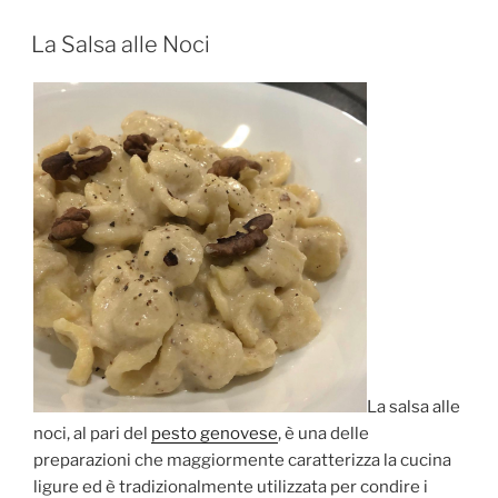
Genovese
(Ricetta
PUBBLICATO
La Salsa alle Noci
IL
Originale
Depositata)”
La salsa alle
noci, al pari del
pesto genovese
, è una delle
preparazioni che maggiormente caratterizza la cucina
ligure ed è tradizionalmente utilizzata per condire i