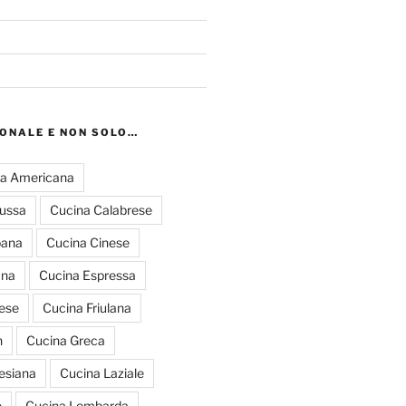
IONALE E NON SOLO…
a Americana
russa
Cucina Calabrese
pana
Cucina Cinese
ana
Cucina Espressa
ese
Cucina Friulana
n
Cucina Greca
esiana
Cucina Laziale
e
Cucina Lombarda