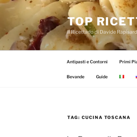
Salta
al
TOP RICET
contenuto
Il Ricettario di Davide Rapisar
Antipasti e Contorni
Primi Pia
Bevande
Guide
TAG:
CUCINA TOSCANA
PUBBLICATO