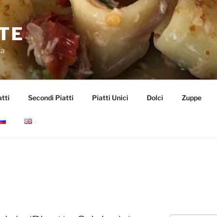
TE
da
tti
Secondi Piatti
Piatti Unici
Dolci
Zuppe