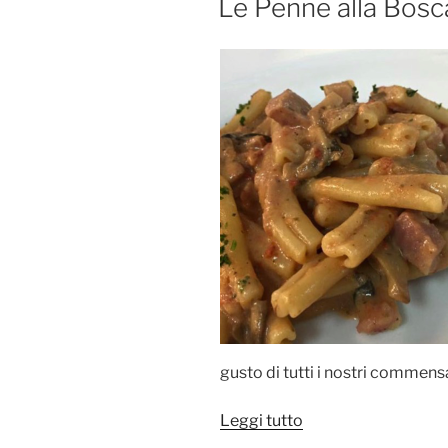
Le Penne alla Bosca
IL
gusto di tutti i nostri commensa
“Le
Leggi tutto
Penne