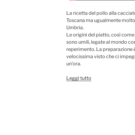
La ricetta del pollo alla caccia
Toscana ma ugualmente molto d
Umbria.
Le origini del piatto, così come 
sono umili, legate al mondo con
reperimento. La preparazione 
velocissima visto che ci impegn
un’ora.
“Il
Leggi tutto
Pollo
alla
Cacciatora
(Ricetta
Tradizionale)”