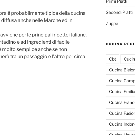
Primi Piatti
Secondi Piatti
tora è probabilmente tipica della cucina
iffusa anche nelle Marche ed in
Zuppe
avviene per le principali ricette italiane,
tadino e ad ingredienti di facile
CUCINA REG
è molto semplice anche se non
erà tra un passaggio e l’altro per circa
Cbt
Cucin
Cucina Bielo
Cucina Cam
Cucina Emili
Cucina Franc
Cucina Fusio
Cucina Indon
Cucina Ligur