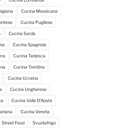
igiana
Cucina Messicana
ontese
Cucina Pugliese
a
Cucina Sarda
ana
Cucina Spagnola
era
Cucina Tedesca
ana
Cucina Trentina
Cucina Ucraina
a
Cucina Ungherese
ka
Cucina Valle D’Aosta
ariana
Cucina Veneta
Street Food
Svuotafrigo