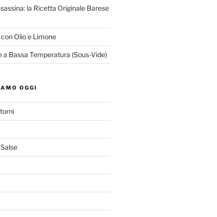
ssassina: la Ricetta Originale Barese
o con Olio e Limone
le a Bassa Temperatura (Sous-Vide)
IAMO OGGI
torni
 Salse