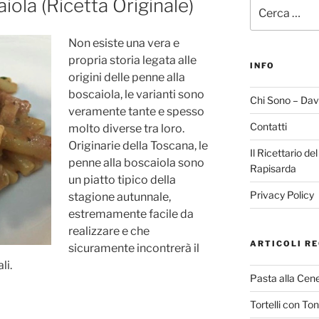
iola (Ricetta Originale)
Cerca:
Non esiste una vera e
propria storia legata alle
INFO
origini delle penne alla
boscaiola, le varianti sono
Chi Sono – Dav
veramente tante e spesso
Contatti
molto diverse tra loro.
Originarie della Toscana, le
Il Ricettario de
penne alla boscaiola sono
Rapisarda
un piatto tipico della
Privacy Policy
stagione autunnale,
estremamente facile da
realizzare e che
ARTICOLI RE
sicuramente incontrerà il
li.
Pasta alla Cene
Tortelli con To