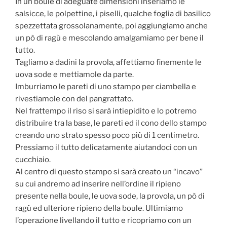
In un boule di adeguate dimensioni inseriamo le
salsicce, le polpettine, i piselli, qualche foglia di basilico
spezzettata grossolanamente, poi aggiungiamo anche
un pò di ragù e mescolando amalgamiamo per bene il
tutto.
Tagliamo a dadini la provola, affettiamo finemente le
uova sode e mettiamole da parte.
Imburriamo le pareti di uno stampo per ciambella e
rivestiamole con del pangrattato.
Nel frattempo il riso si sarà intiepidito e lo potremo
distribuire tra la base, le pareti ed il cono dello stampo
creando uno strato spesso poco più di 1 centimetro.
Pressiamo il tutto delicatamente aiutandoci con un
cucchiaio.
Al centro di questo stampo si sarà creato un “incavo”
su cui andremo ad inserire nell’ordine il ripieno
presente nella boule, le uova sode, la provola, un pò di
ragù ed ulteriore ripieno della boule. Ultimiamo
l’operazione livellando il tutto e ricopriamo con un