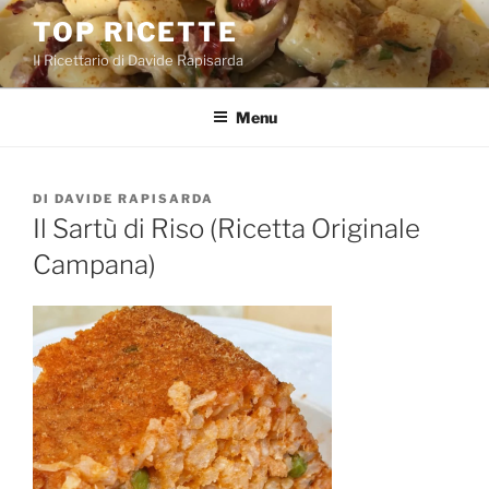
Salta
TOP RICETTE
al
Il Ricettario di Davide Rapisarda
contenuto
Menu
PUBBLICATO
DI
DAVIDE RAPISARDA
IL
Il Sartù di Riso (Ricetta Originale
Campana)