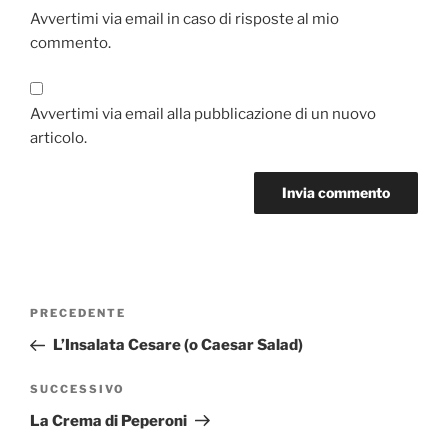
Avvertimi via email in caso di risposte al mio
commento.
Avvertimi via email alla pubblicazione di un nuovo
articolo.
Navigazione
Articolo
PRECEDENTE
articoli
precedente:
L’Insalata Cesare (o Caesar Salad)
Articolo
SUCCESSIVO
successivo
La Crema di Peperoni