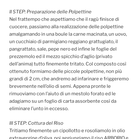
II STEP: Preparazione delle Polpettine
Nel frattempo che aspettiamo che il ragù finisce di
cuocere, passiamo alla realizzazione delle polpettine
amalgamando in una boule la carne macinata, un uovo,
un cucchiaio di parmigiano reggiano grattugiato, il
pangrattato, sale, pepe nero ed infine le foglie del
prezzemolo ed il mezzo spicchio d’aglio (privato
dell’anima) tutto finemente tritato. Col composto così
ottenuto formiamo delle piccole polpettine, non più
grandi di 2 cm, che andremo ad infarinare e friggeremo
brevemente nell’olio di semi. Appena pronte le
rimuoviamo con l’aiuto di un mestolo forato ed le
adagiamo su un foglio di carta assorbente così da
eliminare l’unto in eccesso.
III STEP: Cottura del Riso
Tritiamo finemente un cipollotto e rosoliamolo in olio
extravergine d’oliva, poi aggiungiamo il riso ARBORIO e