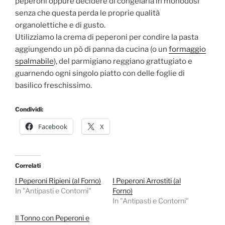
peperoni oppure decidere di congelarla in monodosi
senza che questa perda le proprie qualità
organolettiche e di gusto.
Utilizziamo la crema di peperoni per condire la pasta
aggiungendo un pò di panna da cucina (o un
formaggio
spalmabile
), del parmigiano reggiano grattugiato e
guarnendo ogni singolo piatto con delle foglie di
basilico freschissimo.
Condividi:
Facebook
X
Correlati
I Peperoni Ripieni (al Forno)
I Peperoni Arrostiti (al
In "Antipasti e Contorni"
Forno)
In "Antipasti e Contorni"
Il Tonno con Peperoni e