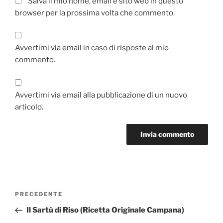
Salva il mio nome, email e sito web in questo
browser per la prossima volta che commento.
Avvertimi via email in caso di risposte al mio
commento.
Avvertimi via email alla pubblicazione di un nuovo
articolo.
Navigazione
Articolo
PRECEDENTE
articoli
precedente:
Il Sartù di Riso (Ricetta Originale Campana)