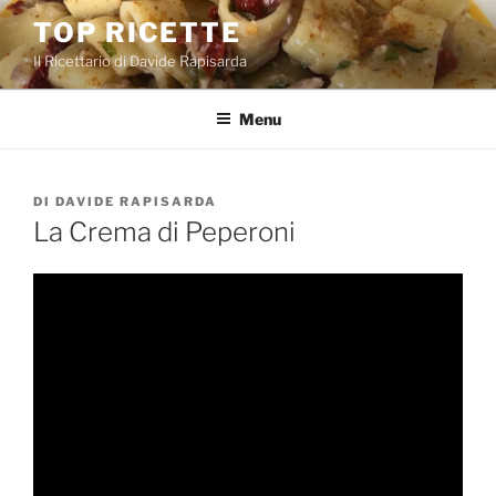
Salta
TOP RICETTE
al
Il Ricettario di Davide Rapisarda
contenuto
Menu
PUBBLICATO
DI
DAVIDE RAPISARDA
IL
La Crema di Peperoni