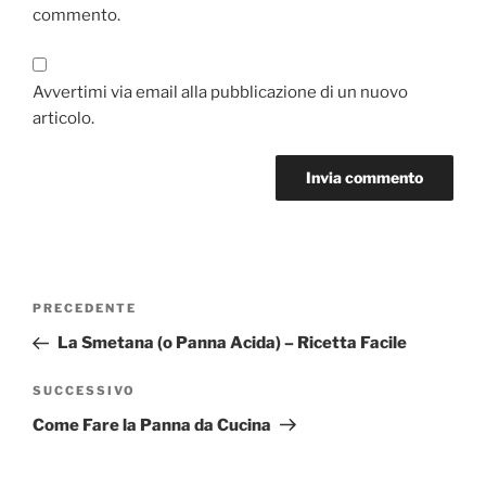
commento.
Avvertimi via email alla pubblicazione di un nuovo
articolo.
Navigazione
Articolo
PRECEDENTE
articoli
precedente:
La Smetana (o Panna Acida) – Ricetta Facile
Articolo
SUCCESSIVO
successivo
Come Fare la Panna da Cucina