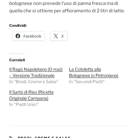
bolognese non prevede l’uso di panna fresca ma di
quella che si ottiene per affioramento di 2 litri di latte.
Condividi:
Facebook
X
Correlati
Il Ragù Napoletano (O rraù)
La Cotoletta alla
– Versione Tradizionale
Bolognese (o Petroniana)
In "Brodi, Creme e Salse"
In "Secondi Piatti"
Il Sartù di Riso (Ricetta
Originale Campana)
In "Piatti Unici"
CATEGORIE
BRODI, CREME E SALSE