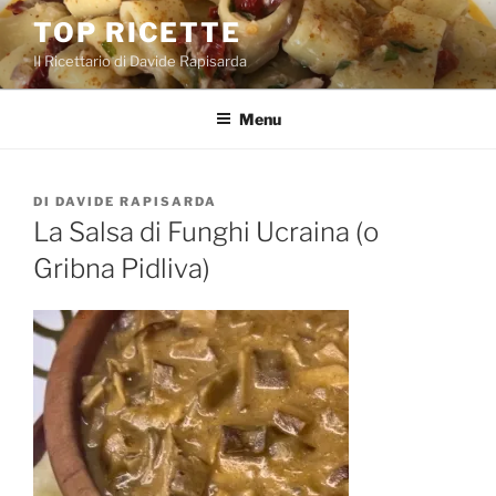
Salta
TOP RICETTE
al
Il Ricettario di Davide Rapisarda
contenuto
Menu
PUBBLICATO
DI
DAVIDE RAPISARDA
IL
La Salsa di Funghi Ucraina (o
Gribna Pidliva)