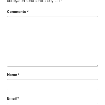
obbligatori sono contrassegnati
*
Commento
*
Nome
*
Email
*