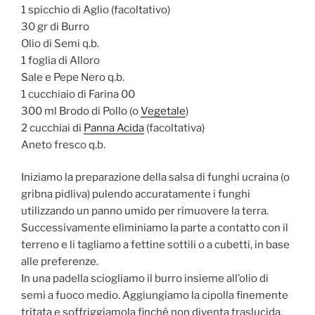
1 spicchio di Aglio (facoltativo)
30 gr di Burro
Olio di Semi q.b.
1 foglia di Alloro
Sale e Pepe Nero q.b.
1 cucchiaio di Farina 00
300 ml Brodo di Pollo (o
Vegetale
)
2 cucchiai di
Panna Acida
(facoltativa)
Aneto fresco q.b.
Iniziamo la preparazione della salsa di funghi ucraina (o
gribna pidliva) pulendo accuratamente i funghi
utilizzando un panno umido per rimuovere la terra.
Successivamente eliminiamo la parte a contatto con il
terreno e li tagliamo a fettine sottili o a cubetti, in base
alle preferenze.
In una padella sciogliamo il burro insieme all’olio di
semi a fuoco medio. Aggiungiamo la cipolla finemente
tritata e soffriggiamola finché non diventa traslucida.