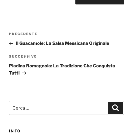
Navigazione
Articolo
PRECEDENTE
articoli
precedente:
Il Guacamole: La Salsa Messicana Originale
Articolo
SUCCESSIVO
successivo
Piadina Romagnola: La Tradizione Che Conquista
Tutti
Cerca:
Cerca
INFO