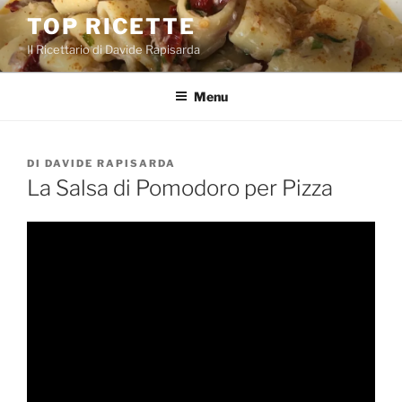
Salta
TOP RICETTE
al
Il Ricettario di Davide Rapisarda
contenuto
Menu
PUBBLICATO
DI
DAVIDE RAPISARDA
IL
La Salsa di Pomodoro per Pizza