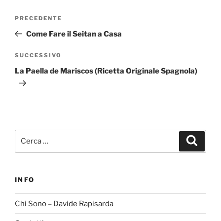
Navigazione
Articolo
PRECEDENTE
articoli
precedente:
Come Fare il Seitan a Casa
Articolo
SUCCESSIVO
successivo
La Paella de Mariscos (Ricetta Originale Spagnola)
Cerca:
Cerca
INFO
Chi Sono – Davide Rapisarda