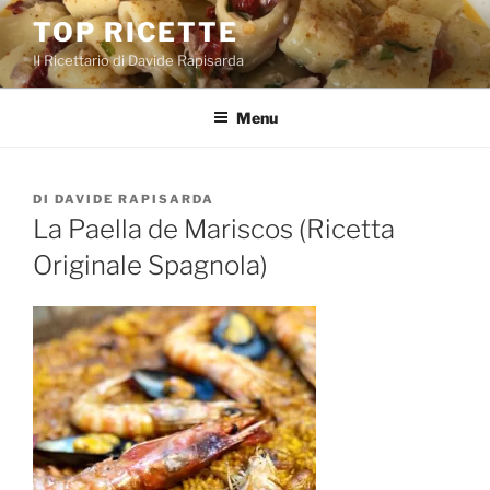
Salta
TOP RICETTE
al
Il Ricettario di Davide Rapisarda
contenuto
Menu
PUBBLICATO
DI
DAVIDE RAPISARDA
IL
La Paella de Mariscos (Ricetta
Originale Spagnola)