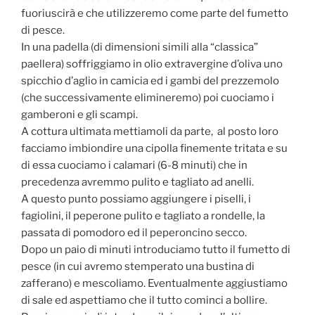
fuoriuscirà e che utilizzeremo come parte del fumetto
di pesce.
In una padella (di dimensioni simili alla “classica”
paellera) soffriggiamo in olio extravergine d’oliva uno
spicchio d’aglio in camicia ed i gambi del prezzemolo
(che successivamente elimineremo) poi cuociamo i
gamberoni e gli scampi.
A cottura ultimata mettiamoli da parte, al posto loro
facciamo imbiondire una cipolla finemente tritata e su
di essa cuociamo i calamari (6-8 minuti) che in
precedenza avremmo pulito e tagliato ad anelli.
A questo punto possiamo aggiungere i piselli, i
fagiolini, il peperone pulito e tagliato a rondelle, la
passata di pomodoro ed il peperoncino secco.
Dopo un paio di minuti introduciamo tutto il fumetto di
pesce (in cui avremo stemperato una bustina di
zafferano) e mescoliamo. Eventualmente aggiustiamo
di sale ed aspettiamo che il tutto cominci a bollire.