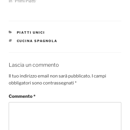
In "Primi Piatti"
CATEGORIE
PIATTI UNICI
TAG
CUCINA SPAGNOLA
Lascia un commento
Il tuo indirizzo email non sarà pubblicato.
I campi
obbligatori sono contrassegnati
*
Commento
*