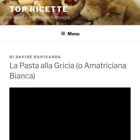
Salta
TOP RICETTE
al
Il Ricettario di Davide Rapisarda
contenuto
Menu
PUBBLICATO
DI
DAVIDE RAPISARDA
IL
La Pasta alla Gricia (o Amatriciana
Bianca)