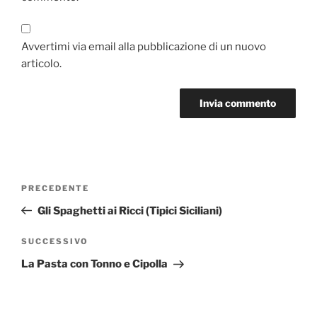
Avvertimi via email alla pubblicazione di un nuovo
articolo.
Navigazione
Articolo
PRECEDENTE
articoli
precedente:
Gli Spaghetti ai Ricci (Tipici Siciliani)
Articolo
SUCCESSIVO
successivo
La Pasta con Tonno e Cipolla