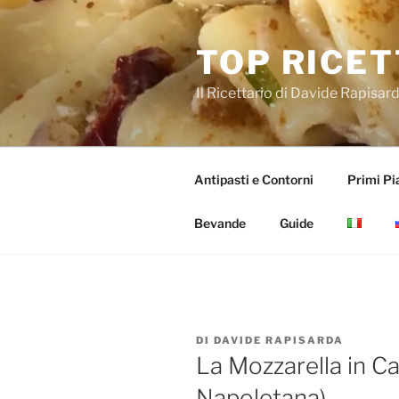
Salta
al
TOP RICET
contenuto
Il Ricettario di Davide Rapisar
Antipasti e Contorni
Primi Pia
Bevande
Guide
PUBBLICATO
DI
DAVIDE RAPISARDA
IL
La Mozzarella in C
Napoletana)