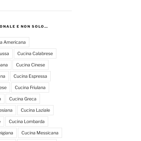
IONALE E NON SOLO…
a Americana
russa
Cucina Calabrese
pana
Cucina Cinese
ana
Cucina Espressa
ese
Cucina Friulana
n
Cucina Greca
esiana
Cucina Laziale
e
Cucina Lombarda
igiana
Cucina Messicana