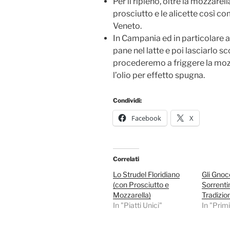
Per il ripieno, oltre la mozzarel
prosciutto e le alicette così c
Veneto.
In Campania ed in particolare a 
pane nel latte e poi lasciarlo 
procederemo a friggere la mozz
l’olio per effetto spugna.
Condividi:
Facebook
X
Correlati
Lo Strudel Floridiano
Gli Gnocc
(con Prosciutto e
Sorrenti
Mozzarella)
Tradizio
In "Piatti Unici"
In "Primi