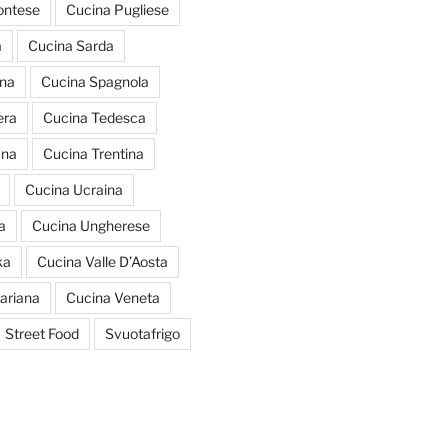
ontese
Cucina Pugliese
a
Cucina Sarda
ana
Cucina Spagnola
era
Cucina Tedesca
ana
Cucina Trentina
Cucina Ucraina
a
Cucina Ungherese
ka
Cucina Valle D’Aosta
ariana
Cucina Veneta
Street Food
Svuotafrigo