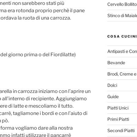
rimenti non sarebbero stati più
Cervello Bollit
orma era rotonda proprio perchè il pane
Stinco di Maia
cordava la ruota di una carrozza.
COSA CUCIN
Antipasti e Con
del giorno prima o del Fiordilatte)
Bevande
Brodi, Creme e
Dolci
rella in carrozza iniziamo con l’aprire un
Guide
 all’interno di recipiente. Aggiungiamo
ere di latte e mescoliamo il tutto.
Piatti Unici
arrè, tagliamone i bordi e con l’aiuto di
Primi Piatti
 pò.
forma vogliamo dare alla nostra
Secondi Piatti
o infatti utilizzare il pancarrè