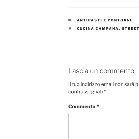
CATEGORIE
ANTIPASTI E CONTORNI
TAG
CUCINA CAMPANA
,
STREE
Lascia un commento
Il tuo indirizzo email non sarà 
contrassegnati
*
Commento
*