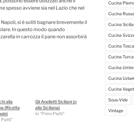
la, possono essere utilizzati anche il
Cucina Piem
ome spesso avviene sia nel Lazio che nel
Cucina Russ
Napoli, si è soliti bagnare brevemente il
Cucina Sicili
scolare. In questo modo quando
Cucina Svizz
arella in carrozza il pane non assorbirà
Cucina Tosc
Cucina Turca
Cucina Umbr
Cucina Uzbe
Cucina Veget
Sous-Vide
hi alla
Gli Anelletti Siciliani (o
na (Ricetta
alla Siciliana)
Vintage
nale)
In "Primi Piatti"
 Piatti"