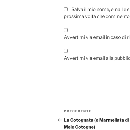
Salva il mio nome, email e 
prossima volta che commento
Avvertimi via email in caso di
Avvertimi via email alla pubbli
Navigazione
Articolo
PRECEDENTE
articoli
precedente:
La Cotognata (o Marmellata di
Mele Cotogne)