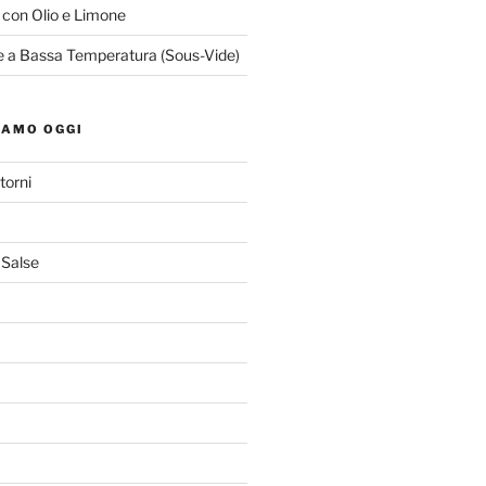
o con Olio e Limone
le a Bassa Temperatura (Sous-Vide)
IAMO OGGI
torni
 Salse