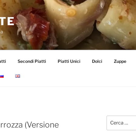
TE
da
tti
Secondi Piatti
Piatti Unici
Dolci
Zuppe
Cerca:
arrozza (Versione