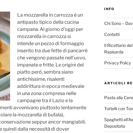
INFO
La mozzarella in carrozza è un
antipasto tipico della cucina
Chi Sono – Dav
campana. Al giorno d’oggi per
Contatti
mozzarella in carrozza si
intende un pezzo di formaggio
Il Ricettario de
inserito tra due fette di pancarrè
Rapisarda
che vengono passate nell’uovo,
Privacy Policy
impanate e fritte. Le origini del
piatto però, sembra siano
antichissime, risalenti
ARTICOLI RE
addirittura in epoca medievale
in una zona compresa nelle
Pasta alla Cene
campagne tra il Lazio e la
amenti avvenivano piuttosto lentamente
Tortelli con To
colare la mozzarella di bufala),
Spaghetti all’A
i conservazione seppur ancor mangiabili.
Depositata
 quindi dalla necessità di dover