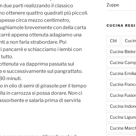
Zuppe
 due parti realizzando il classico
 ottenere quattro quadrati più piccoli.
 spesse circa mezzo centimetro,
CUCINA REG
iughiamole brevemente con della carta
ncarrè appena ottenuta adagiamo una
Cbt
Cucin
ti a non farla strabordare. Poi
i pancarrè e schiacciamo i lembi con
Cucina Bielo
 tutto.
Cucina Cam
 ottenuta va dapprima passata sul
e e successivamente sul pangrattato.
Cucina Emili
30 minuti.
Cucina Franc
o in olio di semi di girasole per il tempo
la in carrozza si possa dorare. Non ci
Cucina Fusio
 assorbente e salarla prima di servirla
Cucina Indon
Cucina Ligur
Cucina March