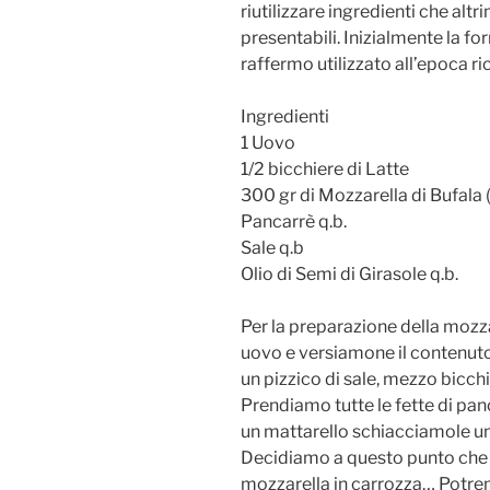
riutilizzare ingredienti che alt
presentabili. Inizialmente la f
raffermo utilizzato all’epoca ri
Ingredienti
1 Uovo
1/2 bicchiere di Latte
300 gr di Mozzarella di Bufala (
Pancarrè q.b.
Sale q.b
Olio di Semi di Girasole q.b.
Per la preparazione della mozza
uovo e versiamone il contenuto
un pizzico di sale, mezzo bicchi
Prendiamo tutte le fette di panc
un mattarello schiacciamole un
Decidiamo a questo punto che 
mozzarella in carrozza… Potremm