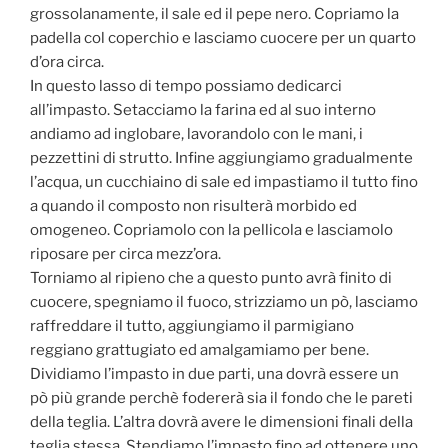
grossolanamente, il sale ed il pepe nero. Copriamo la
padella col coperchio e lasciamo cuocere per un quarto
d’ora circa.
In questo lasso di tempo possiamo dedicarci
all’impasto. Setacciamo la farina ed al suo interno
andiamo ad inglobare, lavorandolo con le mani, i
pezzettini di strutto. Infine aggiungiamo gradualmente
l’acqua, un cucchiaino di sale ed impastiamo il tutto fino
a quando il composto non risulterà morbido ed
omogeneo. Copriamolo con la pellicola e lasciamolo
riposare per circa mezz’ora.
Torniamo al ripieno che a questo punto avrà finito di
cuocere, spegniamo il fuoco, strizziamo un pò, lasciamo
raffreddare il tutto, aggiungiamo il parmigiano
reggiano grattugiato ed amalgamiamo per bene.
Dividiamo l’impasto in due parti, una dovrà essere un
pò più grande perchè fodererà sia il fondo che le pareti
della teglia. L’altra dovrà avere le dimensioni finali della
teglia stessa. Stendiamo l’impasto fino ad ottenere uno