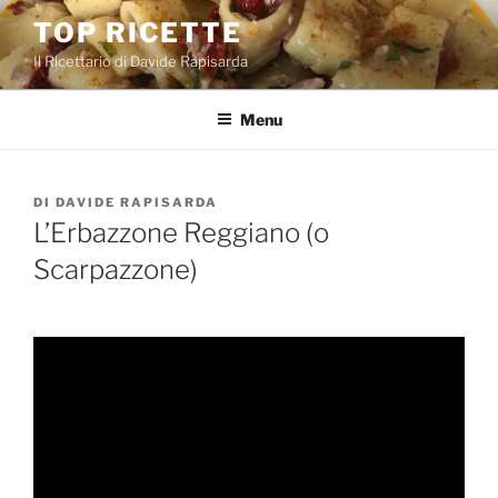
Salta
TOP RICETTE
al
Il Ricettario di Davide Rapisarda
contenuto
Menu
PUBBLICATO
DI
DAVIDE RAPISARDA
IL
L’Erbazzone Reggiano (o
Scarpazzone)