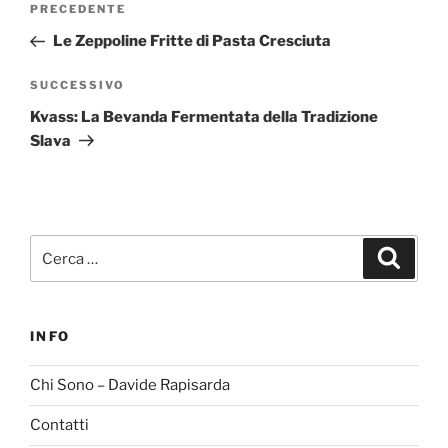
Articolo
PRECEDENTE
articoli
precedente:
Le Zeppoline Fritte di Pasta Cresciuta
Articolo
SUCCESSIVO
successivo
Kvass: La Bevanda Fermentata della Tradizione
Slava
Cerca:
Cerca
INFO
Chi Sono – Davide Rapisarda
Contatti