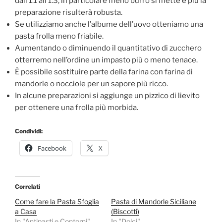
dall’1:1 all’1:3, in particolare meno burro si mette e più la
preparazione risulterà robusta.
Se utilizziamo anche l’albume dell’uovo otteniamo una
pasta frolla meno friabile.
Aumentando o diminuendo il quantitativo di zucchero
otterremo nell’ordine un impasto più o meno tenace.
È possibile sostituire parte della farina con farina di
mandorle o nocciole per un sapore più ricco.
In alcune preparazioni si aggiunge un pizzico di lievito
per ottenere una frolla più morbida.
Condividi:
Facebook
X
Correlati
Come fare la Pasta Sfoglia
Pasta di Mandorle Siciliane
a Casa
(Biscotti)
In "Antipasti e Contorni"
In "Dolci"