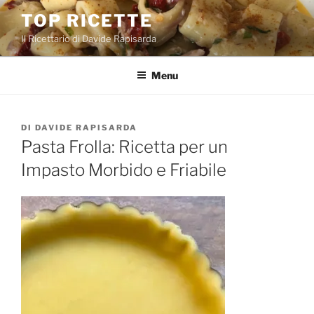
Salta
TOP RICETTE
al
Il Ricettario di Davide Rapisarda
contenuto
Menu
PUBBLICATO
DI
DAVIDE RAPISARDA
IL
Pasta Frolla: Ricetta per un
Impasto Morbido e Friabile