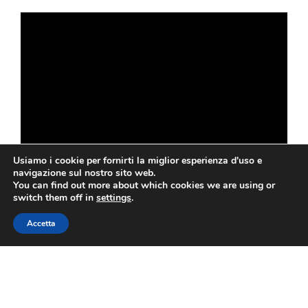
Secchi”
Usiamo i cookie per fornirti la miglior esperienza d'uso e
navigazione sul nostro sito web.
You can find out more about which cookies we are using or
switch them off in
settings
.
Accetta
Il risotto alla norcina non è un piatto della tradizione
umbra in senso stretto, ma si tratta di una rivisitazione
dell’omonima
pasta
a base di salsiccia, panna e, in
alcune varianti, anche tartufo.