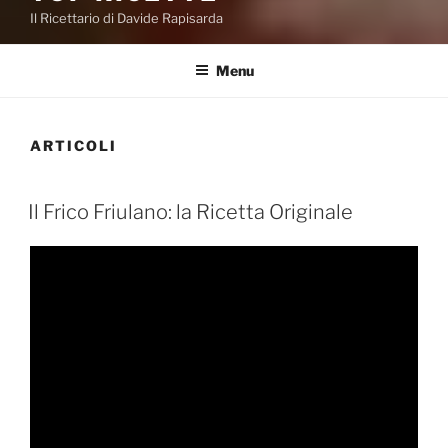
Il Ricettario di Davide Rapisarda
Menu
ARTICOLI
PUBBLICATO
Il Frico Friulano: la Ricetta Originale
IL