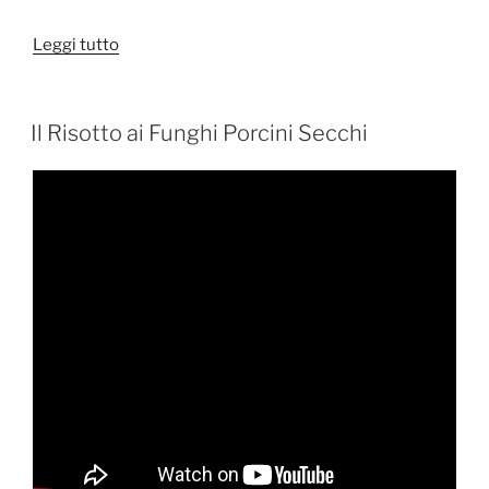
“Il
Leggi tutto
Frico
Friulano:
la
PUBBLICATO
Il Risotto ai Funghi Porcini Secchi
IL
Ricetta
Originale”