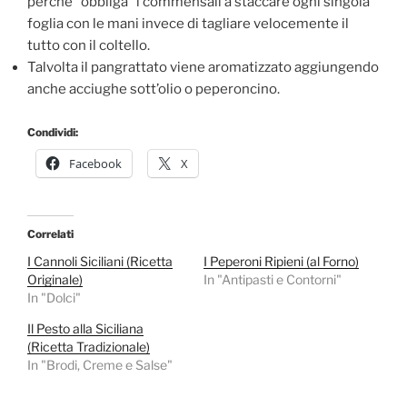
perché “obbliga” i commensali a staccare ogni singola
foglia con le mani invece di tagliare velocemente il
tutto con il coltello.
Talvolta il pangrattato viene aromatizzato aggiungendo
anche acciughe sott’olio o peperoncino.
Condividi:
Facebook
X
Correlati
I Cannoli Siciliani (Ricetta
I Peperoni Ripieni (al Forno)
Originale)
In "Antipasti e Contorni"
In "Dolci"
Il Pesto alla Siciliana
(Ricetta Tradizionale)
In "Brodi, Creme e Salse"