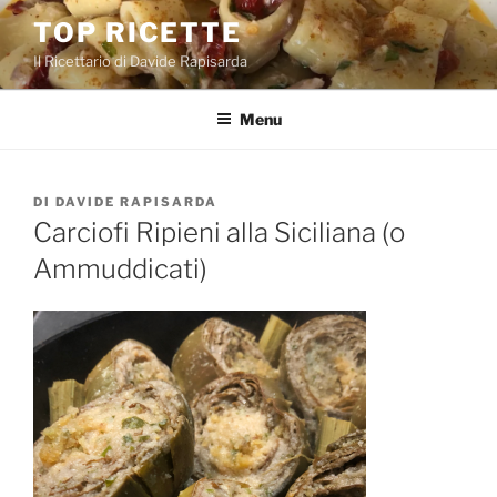
Salta
TOP RICETTE
al
Il Ricettario di Davide Rapisarda
contenuto
Menu
PUBBLICATO
DI
DAVIDE RAPISARDA
IL
Carciofi Ripieni alla Siciliana (o
Ammuddicati)