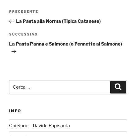
Navigazione
Articolo
PRECEDENTE
articoli
precedente:
La Pasta alla Norma (Tipica Catanese)
Articolo
SUCCESSIVO
successivo
La Pasta Panna e Salmone (o Pennette al Salmone)
Cerca:
Cerca
INFO
Chi Sono – Davide Rapisarda