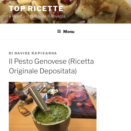
Salta
TOP RICETTE
al
Il Ricettario di Davide Rapisarda
contenuto
Menu
PUBBLICATO
DI
DAVIDE RAPISARDA
IL
Il Pesto Genovese (Ricetta
Originale Depositata)