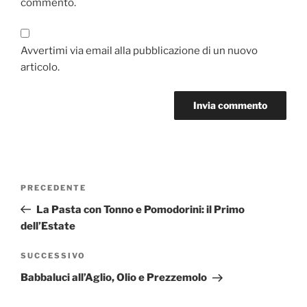
commento.
Avvertimi via email alla pubblicazione di un nuovo
articolo.
Navigazione
Articolo
PRECEDENTE
articoli
precedente:
La Pasta con Tonno e Pomodorini: il Primo
dell’Estate
Articolo
SUCCESSIVO
successivo
Babbaluci all’Aglio, Olio e Prezzemolo