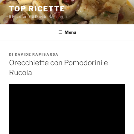
Salta
TOP RICETTE
al
Il Ricettario di Davide Rapisarda
contenuto
Menu
PUBBLICATO
DI
DAVIDE RAPISARDA
IL
Orecchiette con Pomodorini e
Rucola