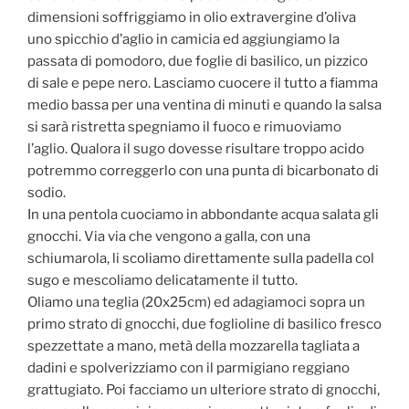
dimensioni soffriggiamo in olio extravergine d’oliva
uno spicchio d’aglio in camicia ed aggiungiamo la
passata di pomodoro, due foglie di basilico, un pizzico
di sale e pepe nero. Lasciamo cuocere il tutto a fiamma
medio bassa per una ventina di minuti e quando la salsa
si sarà ristretta spegniamo il fuoco e rimuoviamo
l’aglio. Qualora il sugo dovesse risultare troppo acido
potremmo correggerlo con una punta di bicarbonato di
sodio.
In una pentola cuociamo in abbondante acqua salata gli
gnocchi. Via via che vengono a galla, con una
schiumarola, li scoliamo direttamente sulla padella col
sugo e mescoliamo delicatamente il tutto.
Oliamo una teglia (20x25cm) ed adagiamoci sopra un
primo strato di gnocchi, due foglioline di basilico fresco
spezzettate a mano, metà della mozzarella tagliata a
dadini e spolverizziamo con il parmigiano reggiano
grattugiato. Poi facciamo un ulteriore strato di gnocchi,