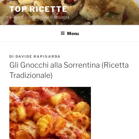
Salta
TOP RICETTE
al
Il Ricettario di Davide Rapisarda
contenuto
Menu
PUBBLICATO
DI
DAVIDE RAPISARDA
IL
Gli Gnocchi alla Sorrentina (Ricetta
Tradizionale)