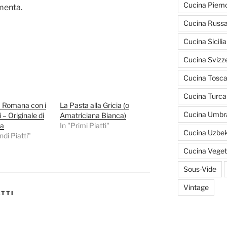
Cucina Piem
menta.
Cucina Russ
Cucina Sicili
Cucina Svizz
Cucina Tosc
Cucina Turca
la Romana con i
La Pasta alla Gricia (o
Cucina Umbr
 – Originale di
Amatriciana Bianca)
la
In "Primi Piatti"
Cucina Uzbe
di Piatti"
Cucina Veget
Sous-Vide
Vintage
ATTI