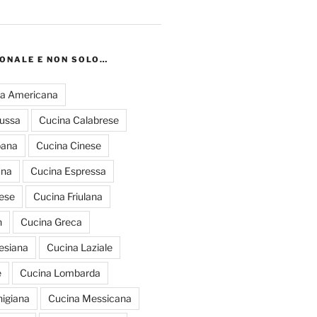
IONALE E NON SOLO…
a Americana
russa
Cucina Calabrese
pana
Cucina Cinese
ana
Cucina Espressa
ese
Cucina Friulana
n
Cucina Greca
esiana
Cucina Laziale
e
Cucina Lombarda
igiana
Cucina Messicana