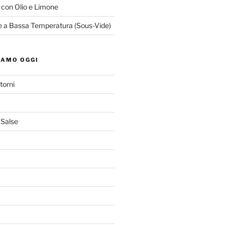
o con Olio e Limone
le a Bassa Temperatura (Sous-Vide)
IAMO OGGI
torni
 Salse