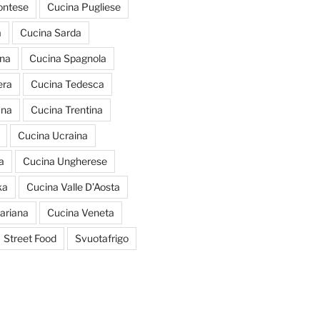
ontese
Cucina Pugliese
a
Cucina Sarda
ana
Cucina Spagnola
era
Cucina Tedesca
ana
Cucina Trentina
Cucina Ucraina
a
Cucina Ungherese
ka
Cucina Valle D’Aosta
ariana
Cucina Veneta
Street Food
Svuotafrigo