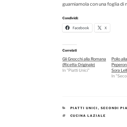
guarniamola con una foglia di 
Condividi:
Facebook
X
Correlati
Gli Gnocchi alla Romana
Pollo al
(Ricetta Originale)
Peperoni
In "Piatti Unici"
Sora Lel
In "Secon
CATEGORIE
PIATTI UNICI
,
SECONDI PI
TAG
CUCINA LAZIALE