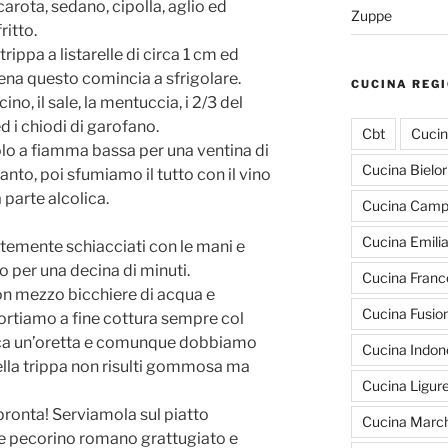
arota, sedano, cipolla, aglio ed
Zuppe
ritto.
trippa a listarelle di circa 1 cm ed
ena questo comincia a sfrigolare.
CUCINA REG
o, il sale, la mentuccia, i 2/3 del
 i chiodi di garofano.
Cbt
Cucin
o a fiamma bassa per una ventina di
Cucina Bielo
anto, poi sfumiamo il tutto con il vino
parte alcolica.
Cucina Cam
Cucina Emili
temente schiacciati con le mani e
 per una decina di minuti.
Cucina Franc
n mezzo bicchiere di acqua e
Cucina Fusio
ortiamo a fine cottura sempre col
rca un’oretta e comunque dobbiamo
Cucina Indon
ella trippa non risulti gommosa ma
Cucina Ligur
pronta! Serviamola sul piatto
Cucina March
te pecorino romano grattugiato e