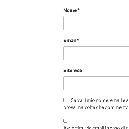
Nome
*
Email
*
Sito web
Salva il mio nome, email e 
prossima volta che commento
Avvertimi via email in caso di