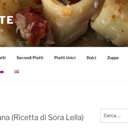
TE
da
tti
Secondi Piatti
Piatti Unici
Dolci
Zuppe
Cerca:
na (Ricetta di Sora Lella)