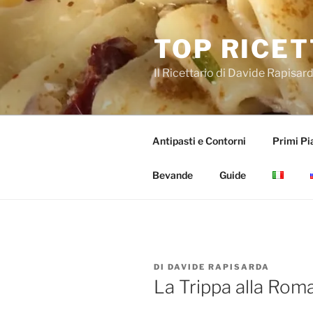
Salta
al
TOP RICET
contenuto
Il Ricettario di Davide Rapisar
Antipasti e Contorni
Primi Pia
Bevande
Guide
PUBBLICATO
DI
DAVIDE RAPISARDA
IL
La Trippa alla Roma