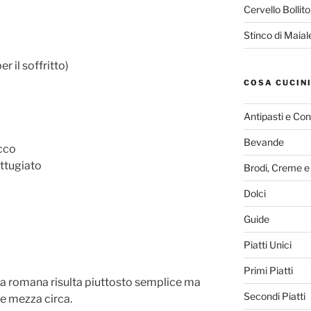
Cervello Bollit
Stinco di Maia
r il soffritto)
COSA CUCIN
Antipasti e Con
Bevande
ecco
ttugiato
Brodi, Creme e
Dolci
Guide
Piatti Unici
Primi Piatti
lla romana risulta piuttosto semplice ma
Secondi Piatti
 e mezza circa.