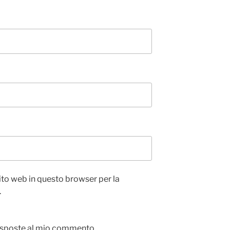
sito web in questo browser per la
.
 risposte al mio commento.