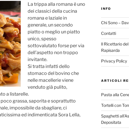
La trippa alla romana è uno
INFO
dei classici della cucina
romana e laziale in
Chi Sono – Dav
generale, un secondo
piatto o meglio un piatto
Contatti
unico, spesso
Il Ricettario de
sottovalutato forse per via
Rapisarda
dell’aspetto non troppo
invitante.
Privacy Policy
Si tratta infatti dello
stomaco del bovino che
nelle macellerie viene
ARTICOLI RE
venduto già pulito,
o a listarelle.
Pasta alla Cene
 poco grassa, saporita e soprattutto
Tortelli con To
le, impossibile da sbagliare, ci
ticissima ed indimenticata Sora Lella,
Spaghetti all’A
Depositata