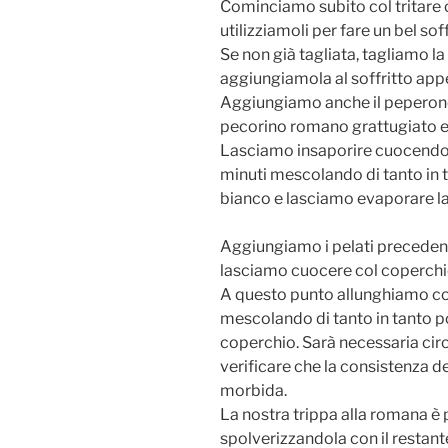
Cominciamo subito col tritare c
utilizziamoli per fare un bel soff
Se non già tagliata, tagliamo la 
aggiungiamola al soffritto app
Aggiungiamo anche il peperoncin
pecorino romano grattugiato ed
Lasciamo insaporire cuocendol
minuti mescolando di tanto in t
bianco e lasciamo evaporare la 
Aggiungiamo i pelati preceden
lasciamo cuocere col coperchio
A questo punto allunghiamo co
mescolando di tanto in tanto p
coperchio. Sarà necessaria ci
verificare che la consistenza d
morbida.
La nostra trippa alla romana è 
spolverizzandola con il restan