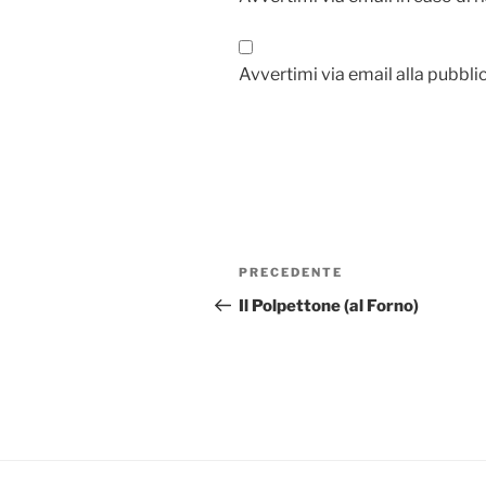
Avvertimi via email alla pubbli
Navigazione
Articolo
PRECEDENTE
articoli
precedente:
Il Polpettone (al Forno)