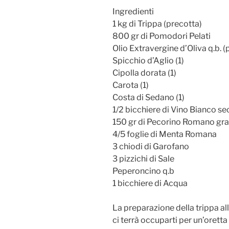
Ingredienti
1 kg di Trippa (precotta)
800 gr di Pomodori Pelati
Olio Extravergine d’Oliva q.b. (pe
Spicchio d’Aglio (1)
Cipolla dorata (1)
Carota (1)
Costa di Sedano (1)
1/2 bicchiere di Vino Bianco s
150 gr di Pecorino Romano gra
4/5 foglie di Menta Romana
3 chiodi di Garofano
3 pizzichi di Sale
Peperoncino q.b
1 bicchiere di Acqua
La preparazione della trippa a
ci terrà occuparti per un’oretta