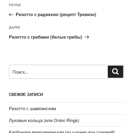
Навигация
Предыдущая
НАЗАД
по
запись:
записям
Ризотто с радиккио (рецепт Тревизо)
Следующая
ДАЛЕЕ
запись
Ризотто с грибами (белые грибы)
Искать:
Поиск
СВЕЖИЕ ЗАПИСИ
Ризотто с шампанским
Луковые кольца (или Onion Rings)
Карбонара вегетарианская (из цукини или спаржей)