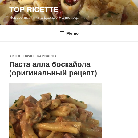
Перейти
TOP RICETTE
к
Поваренная книга Давиде Раписарда
содержимому
Меню
ОПУБЛИКОВАНО
АВТОР:
DAVIDE RAPISARDA
Паста алла боскайола
(оригинальный рецепт)