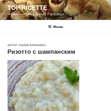
Перейти
TOP RICETTE
к
Поваренная книга Давиде Раписарда
содержимому
Меню
ОПУБЛИКОВАНО
АВТОР:
DAVIDE RAPISARDA
Ризотто с шампанским