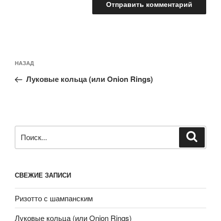
Навигация
Предыдущая
НАЗАД
по
запись:
записям
Луковые кольца (или Onion Rings)
Искать:
Поиск
СВЕЖИЕ ЗАПИСИ
Ризотто с шампанским
Луковые кольца (или Onion Rings)