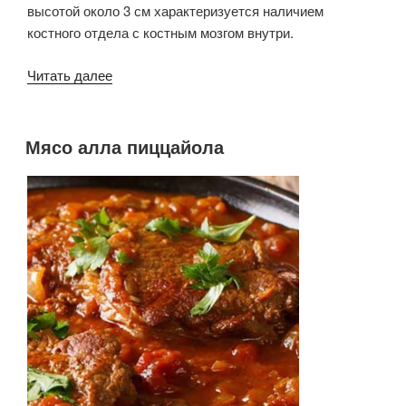
высотой около 3 см характеризуется наличием
костного отдела с костным мозгом внутри.
«Оссобуко
Читать далее
по-
милански
(Ломбардный
Мясо алла пиццайола
ОПУБЛИКОВАНО
рецепт)»