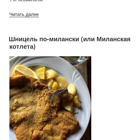
«Осьминог
Читать далее
с
картофелем
(классический
Шницель по-милански (или Миланская
ОПУБЛИКОВАНО
рецепт)»
котлета)