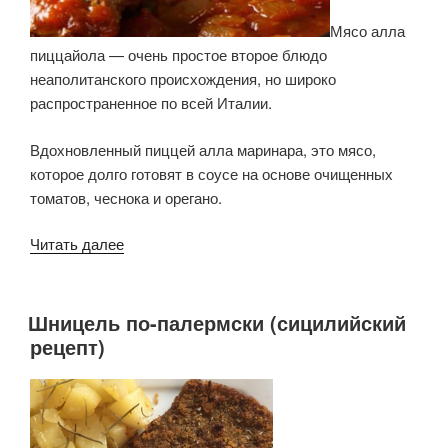
Мясо алла
пиццайола — очень простое второе блюдо
неаполитанского происхождения, но широко
распространенное по всей Италии.
Вдохновленный пиццей алла маринара, это мясо,
которое долго готовят в соусе на основе очищенных
томатов, чеснока и орегано.
«Мясо
Читать далее
алла
пиццайола»
Шницель по-палермски (сицилийский
ОПУБЛИКОВАНО
рецепт)