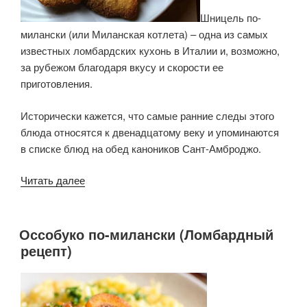
Шницель по-
милански (или Миланская котлета) – одна из самых
известных ломбардских кухонь в Италии и, возможно,
за рубежом благодаря вкусу и скорости ее
приготовления.
Исторически кажется, что самые ранние следы этого
блюда относятся к двенадцатому веку и упоминаются
в списке блюд на обед каноников Сант-Амброджо.
«Шницель
Читать далее
по-
милански
(или
Оссобуко по-милански (Ломбардный
ОПУБЛИКОВАНО
Миланская
рецепт)
котлета)»