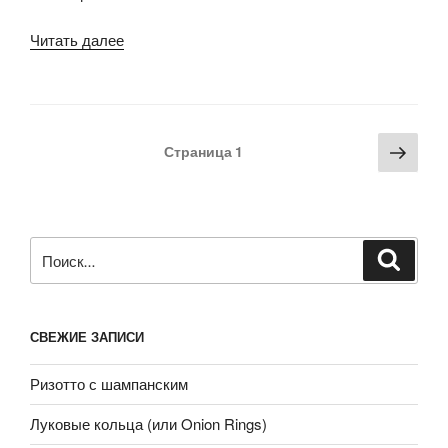
«Шницель
Читать далее
по-
палермски
(сицилийский
рецепт)»
Пагинация
Сле
Страница
1
записей
стра
Искать:
Поиск
СВЕЖИЕ ЗАПИСИ
Ризотто с шампанским
Луковые кольца (или Onion Rings)