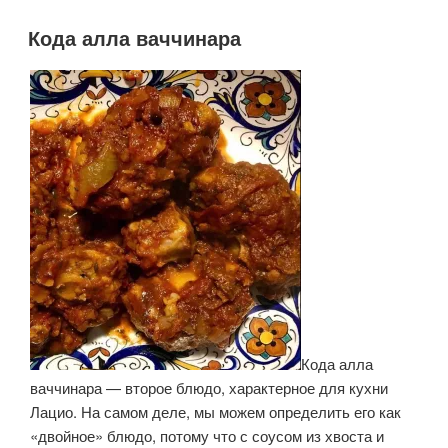
зеленым
перцем»
Кода алла ваччинара
ОПУБЛИКОВАНО
Кода алла
ваччинара — второе блюдо, характерное для кухни
Лацио. На самом деле, мы можем определить его как
«двойное» блюдо, потому что с соусом из хвоста и