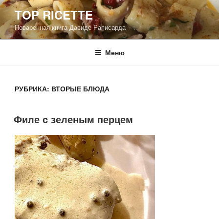
Перейти
TOP RICETTE
к
Поваренная книга Давиде Раписарда
содержимому
Меню
РУБРИКА:
ВТОРЫЕ БЛЮДА
Филе с зеленым перцем
ОПУБЛИКОВАНО