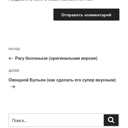
Навигация
Предыдущая
НАЗАД
по
запись:
записям
Рагу болоньезе (оригинальная версия)
Следующая
ДАЛЕЕ
запись
Овощной Бульон (как сделать его супер вкусным)
Искать:
Поиск