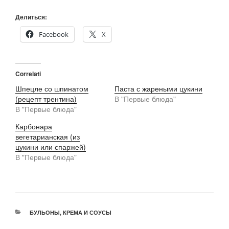
Делиться:
Facebook
X
Correlati
Шпецле со шпинатом
Паста с жареными цукини
(рецепт трентина)
В "Первые блюда"
В "Первые блюда"
Карбонара
вегетарианская (из
цукини или спаржей)
В "Первые блюда"
РУБРИКИ
БУЛЬОНЫ, КРЕМА И СОУСЫ