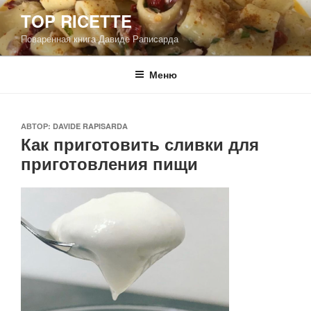
Перейти
TOP RICETTE
к
Поваренная книга Давиде Раписарда
содержимому
Меню
ОПУБЛИКОВАНО
АВТОР:
DAVIDE RAPISARDA
Как приготовить сливки для
приготовления пищи