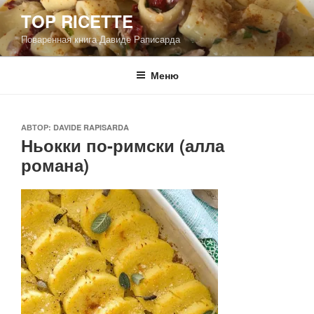
Перейти
TOP RICETTE
к
Поваренная книга Давиде Раписарда
содержимому
Меню
ОПУБЛИКОВАНО
АВТОР:
DAVIDE RAPISARDA
Ньокки по-римски (алла
романа)