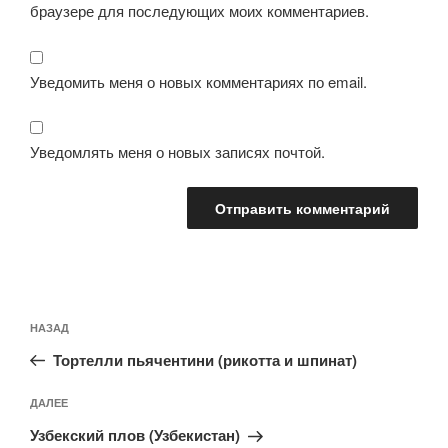
браузере для последующих моих комментариев.
Уведомить меня о новых комментариях по email.
Уведомлять меня о новых записях почтой.
Навигация
Предыдущая
НАЗАД
по
запись:
записям
Тортелли пьячентини (рикотта и шпинат)
Следующая
ДАЛЕЕ
запись
Узбекский плов (Узбекистан)