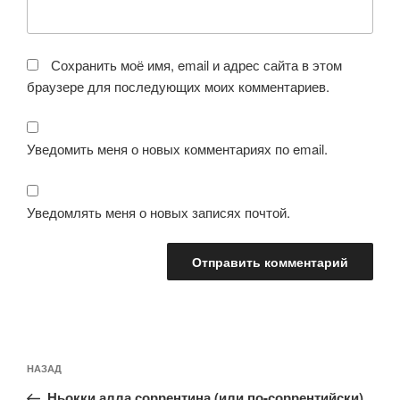
Сохранить моё имя, email и адрес сайта в этом
браузере для последующих моих комментариев.
Уведомить меня о новых комментариях по email.
Уведомлять меня о новых записях почтой.
Навигация
Предыдущая
НАЗАД
по
запись:
записям
Ньокки алла соррентина (или по-соррентийски)