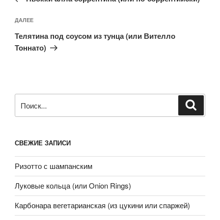
Следующая
ДАЛЕЕ
запись
Телятина под соусом из тунца (или Вителло
Тоннато)
Искать:
Поиск
СВЕЖИЕ ЗАПИСИ
Ризотто с шампанским
Луковые кольца (или Onion Rings)
Карбонара вегетарианская (из цукини или спаржей)