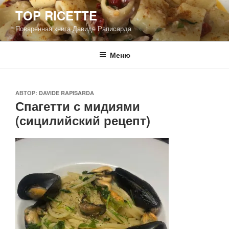
Перейти
TOP RICETTE
к
Поваренная книга Давиде Раписарда
содержимому
Меню
ОПУБЛИКОВАНО
АВТОР:
DAVIDE RAPISARDA
Спагетти с мидиями
(сицилийский рецепт)