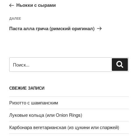
запись:
записям
Ньокки с сырами
Следующая
ДАЛЕЕ
запись
Паста алла грича (римский оригинал)
Искать:
Поиск
СВЕЖИЕ ЗАПИСИ
Ризотто с шампанским
Луковые кольца (или Onion Rings)
Карбонара вегетарианская (из цукини или спаржей)