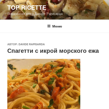
Перейти
TOP RICETTE
к
Поваренная книга Давиде Раписарда
содержимому
Меню
ОПУБЛИКОВАНО
АВТОР:
DAVIDE RAPISARDA
Спагетти с икрой морского ежа