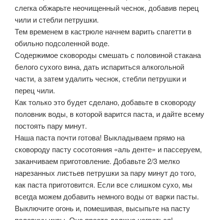
слегка обжарьте неочищенный чеснок, добавив перец
чили и стебли петрушки.
Тем временем в кастрюле начнем варить спагетти в
обильно подсоленной воде.
Содержимое сковороды смешать с половиной стакана
белого сухого вина, дать испариться алкогольной
части, а затем удалить чеснок, стебли петрушки и
перец чили.
Как только это будет сделано, добавьте в сковороду
половник воды, в которой варится паста, и дайте всему
постоять пару минут.
Наша паста почти готова! Выкладываем прямо на
сковороду пасту сосотояния «аль денте» и пассеруем,
заканчиваем приготовление. Добавьте 2/3 мелко
нарезанных листьев петрушки за пару минут до того,
как паста приготовится. Если все слишком сухо, мы
всегда можем добавить немного воды от варки пасты.
Выключите огонь и, помешивая, высыпьте на пасту
половину икры. Она просто должна нагреться!