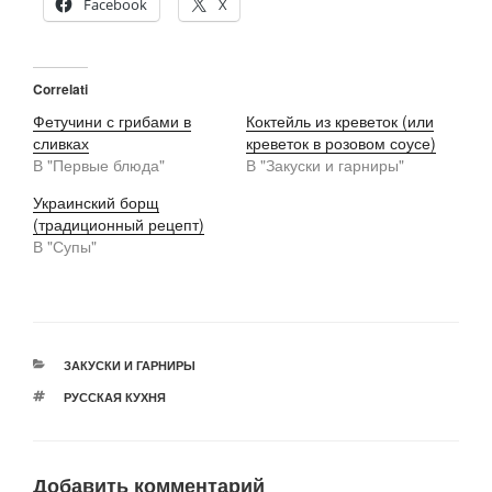
Facebook
X
Correlati
Фетучини с грибами в
Коктейль из креветок (или
сливках
креветок в розовом соусе)
В "Первые блюда"
В "Закуски и гарниры"
Украинский борщ
(традиционный рецепт)
В "Супы"
РУБРИКИ
ЗАКУСКИ И ГАРНИРЫ
МЕТКИ
РУССКАЯ КУХНЯ
Добавить комментарий