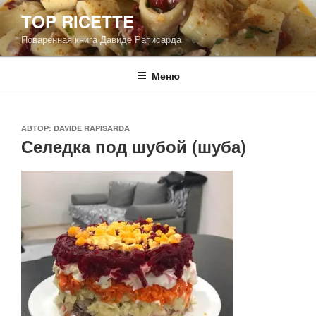
Перейти
TOP RICETTE
к
Поваренная книга Давиде Раписарда
содержимому
Меню
ОПУБЛИКОВАНО
АВТОР:
DAVIDE RAPISARDA
Селедка под шубой (шуба)