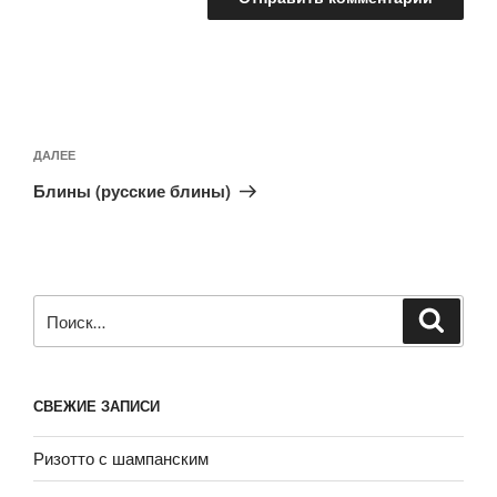
Навигация
по
Следующая
ДАЛЕЕ
записям
запись
Блины (русские блины)
Искать:
Поиск
СВЕЖИЕ ЗАПИСИ
Ризотто с шампанским